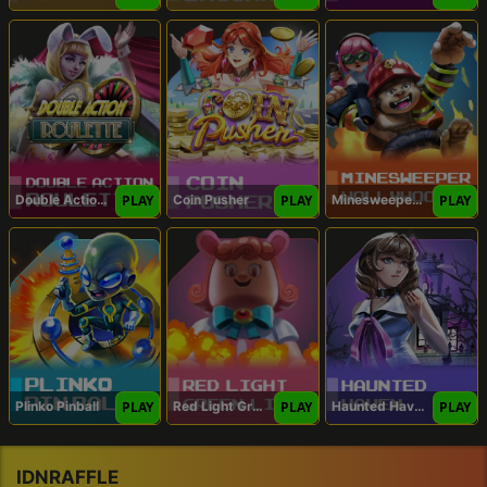
Double Action Roulette
PLAY
Coin Pusher
PLAY
Minesweeper Hollywood
PLAY
Plinko Pinball
PLAY
Red Light Green Light
PLAY
Haunted Haven
PLAY
IDNRAFFLE