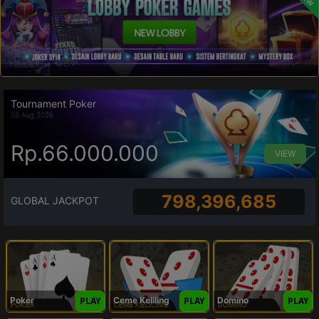
Tournament Poker
08 Aug 2026
Rp.66.000.000
VIEW
798,396,685
GLOBAL JACKPOT
Poker
PLAY
Ceme Keliling
PLAY
Domino
PLAY