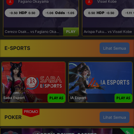
A
Fagiano Okayama
A
Vissel Kobe
HDP
Odds
HDP
-0.50
0.50
-1.06
-1.05
0.50
-0.50
-1.11
Cerezo Osak... vs Fagiano Oka...
PLAY
Avispa Fuku... vs Vissel Kobe
E-SPORTS
Lihat Semua
Saba Esport
PLAY AS
IA Esport
PLAY AS
PROMO
POKER
Lihat Semua
NEW