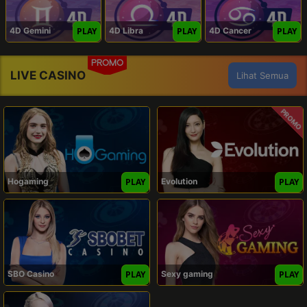
4D Gemini
PLAY
4D Libra
PLAY
4D Cancer
PLAY
PROMO
LIVE CASINO
Lihat Semua
PROMO
Hogaming
PLAY
Evolution
PLAY
SBO Casino
PLAY
Sexy gaming
PLAY