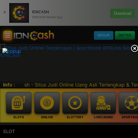
×
IDNCASH
Download
IDNCASH Mobile App
MASUK
DAFTAR
udi Online Uang Asli Terlengkap & Terpercaya di Indonesia 
Info :
SLOTS
IDNLIVE
ELOTTERY
LIVECASINO
SPORTBO
SLOT